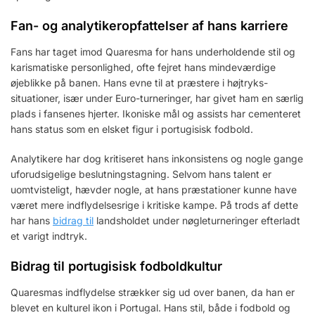
Fan- og analytikeropfattelser af hans karriere
Fans har taget imod Quaresma for hans underholdende stil og
karismatiske personlighed, ofte fejret hans mindeværdige
øjeblikke på banen. Hans evne til at præstere i højtryks-
situationer, især under Euro-turneringer, har givet ham en særlig
plads i fansenes hjerter. Ikoniske mål og assists har cementeret
hans status som en elsket figur i portugisisk fodbold.
Analytikere har dog kritiseret hans inkonsistens og nogle gange
uforudsigelige beslutningstagning. Selvom hans talent er
uomtvisteligt, hævder nogle, at hans præstationer kunne have
været mere indflydelsesrige i kritiske kampe. På trods af dette
har hans
bidrag til
landsholdet under nøgleturneringer efterladt
et varigt indtryk.
Bidrag til portugisisk fodboldkultur
Quaresmas indflydelse strækker sig ud over banen, da han er
blevet en kulturel ikon i Portugal. Hans stil, både i fodbold og