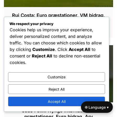
Rui Costa: Euro præstationer, VM bidrag,
Indflydelse på landsholdet
We respect your privacy
Cookies help us improve your experience,
FEB 27, 2026
deliver personalized content, and analyze
traffic. You can choose which cookies to allow
by clicking
Customize
. Click
Accept All
to
consent or
Reject All
to decline non-essential
cookies.
Customize
Reject All
Accept All
🌐 Language ▾
João Félix: Nylige internationale
præstationer, Euro bidrag, Arv