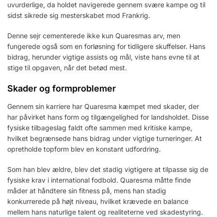
uvurderlige, da holdet navigerede gennem svære kampe og til
sidst sikrede sig mesterskabet mod Frankrig.
Denne sejr cementerede ikke kun Quaresmas arv, men
fungerede også som en forløsning for tidligere skuffelser. Hans
bidrag, herunder vigtige assists og mål, viste hans evne til at
stige til opgaven, når det betød mest.
Skader og formproblemer
Gennem sin karriere har Quaresma kæmpet med skader, der
har påvirket hans form og tilgængelighed for landsholdet. Disse
fysiske tilbageslag faldt ofte sammen med kritiske kampe,
hvilket begrænsede hans bidrag under vigtige turneringer. At
opretholde topform blev en konstant udfordring.
Som han blev ældre, blev det stadig vigtigere at tilpasse sig de
fysiske krav i international fodbold. Quaresma måtte finde
måder at håndtere sin fitness på, mens han stadig
konkurrerede på højt niveau, hvilket krævede en balance
mellem hans naturlige talent og realiteterne ved skadestyring.