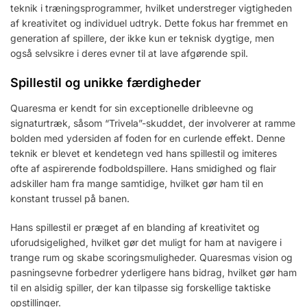
teknik i træningsprogrammer, hvilket understreger vigtigheden
af kreativitet og individuel udtryk. Dette fokus har fremmet en
generation af spillere, der ikke kun er teknisk dygtige, men
også selvsikre i deres evner til at lave afgørende spil.
Spillestil og unikke færdigheder
Quaresma er kendt for sin exceptionelle dribleevne og
signaturtræk, såsom “Trivela”-skuddet, der involverer at ramme
bolden med ydersiden af foden for en curlende effekt. Denne
teknik er blevet et kendetegn ved hans spillestil og imiteres
ofte af aspirerende fodboldspillere. Hans smidighed og flair
adskiller ham fra mange samtidige, hvilket gør ham til en
konstant trussel på banen.
Hans spillestil er præget af en blanding af kreativitet og
uforudsigelighed, hvilket gør det muligt for ham at navigere i
trange rum og skabe scoringsmuligheder. Quaresmas vision og
pasningsevne forbedrer yderligere hans bidrag, hvilket gør ham
til en alsidig spiller, der kan tilpasse sig forskellige taktiske
opstillinger.