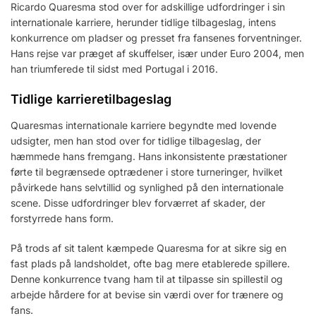
Ricardo Quaresma stod over for adskillige udfordringer i sin
internationale karriere, herunder tidlige tilbageslag, intens
konkurrence om pladser og presset fra fansenes forventninger.
Hans rejse var præget af skuffelser, især under Euro 2004, men
han triumferede til sidst med Portugal i 2016.
Tidlige karrieretilbageslag
Quaresmas internationale karriere begyndte med lovende
udsigter, men han stod over for tidlige tilbageslag, der
hæmmede hans fremgang. Hans inkonsistente præstationer
førte til begrænsede optrædener i store turneringer, hvilket
påvirkede hans selvtillid og synlighed på den internationale
scene. Disse udfordringer blev forværret af skader, der
forstyrrede hans form.
På trods af sit talent kæmpede Quaresma for at sikre sig en
fast plads på landsholdet, ofte bag mere etablerede spillere.
Denne konkurrence tvang ham til at tilpasse sin spillestil og
arbejde hårdere for at bevise sin værdi over for trænere og
fans.