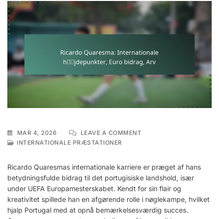
ON
MAR 4, 2026
LEAVE A COMMENT
RICARDO
INTERNATIONALE PRÆSTATIONER
QUARESMA:
INTERNATIONALE
Ricardo Quaresmas internationale karriere er præget af hans
HØJDEPUNKTER,
betydningsfulde bidrag til det portugisiske landshold, især
EURO
under UEFA Europamesterskabet. Kendt for sin flair og
BIDRAG,
ARV
kreativitet spillede han en afgørende rolle i nøglekampe, hvilket
hjalp Portugal med at opnå bemærkelsesværdig succes.