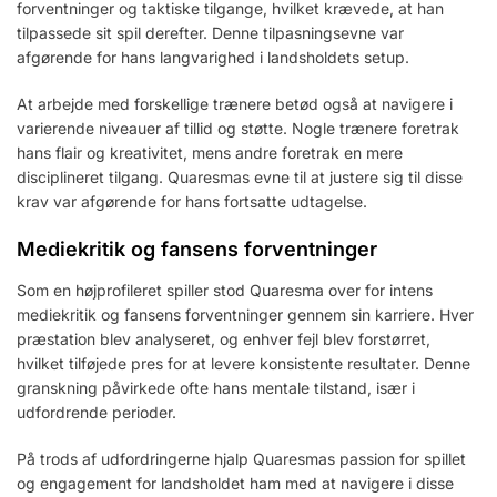
forventninger og taktiske tilgange, hvilket krævede, at han
tilpassede sit spil derefter. Denne tilpasningsevne var
afgørende for hans langvarighed i landsholdets setup.
At arbejde med forskellige trænere betød også at navigere i
varierende niveauer af tillid og støtte. Nogle trænere foretrak
hans flair og kreativitet, mens andre foretrak en mere
disciplineret tilgang. Quaresmas evne til at justere sig til disse
krav var afgørende for hans fortsatte udtagelse.
Mediekritik og fansens forventninger
Som en højprofileret spiller stod Quaresma over for intens
mediekritik og fansens forventninger gennem sin karriere. Hver
præstation blev analyseret, og enhver fejl blev forstørret,
hvilket tilføjede pres for at levere konsistente resultater. Denne
granskning påvirkede ofte hans mentale tilstand, især i
udfordrende perioder.
På trods af udfordringerne hjalp Quaresmas passion for spillet
og engagement for landsholdet ham med at navigere i disse