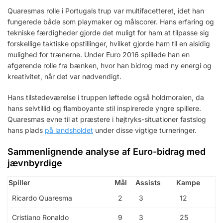
Quaresmas rolle i Portugals trup var multifacetteret, idet han
fungerede både som playmaker og målscorer. Hans erfaring og
tekniske færdigheder gjorde det muligt for ham at tilpasse sig
forskellige taktiske opstillinger, hvilket gjorde ham til en alsidig
mulighed for trænerne. Under Euro 2016 spillede han en
afgørende rolle fra bænken, hvor han bidrog med ny energi og
kreativitet, når det var nødvendigt.
Hans tilstedeværelse i truppen løftede også holdmoralen, da
hans selvtillid og flamboyante stil inspirerede yngre spillere.
Quaresmas evne til at præstere i højtryks-situationer fastslog
hans plads
på landsholdet
under disse vigtige turneringer.
Sammenlignende analyse af Euro-bidrag med
jævnbyrdige
Spiller
Mål
Assists
Kampe
Ricardo Quaresma
2
3
12
Cristiano Ronaldo
9
3
25