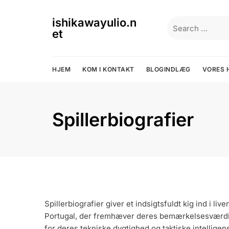
Skip
to
ishikawayulio.n
Search
content
et
for:
HJEM
KOM I KONTAKT
BLOGINDLÆG
VORES 
Spillerbiografier
Spillerbiografier giver et indsigtsfuldt kig ind i l
Portugal, der fremhæver deres bemærkelsesværdige
for deres tekniske dygtighed og taktiske intelligen