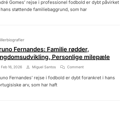
dré Gomes’ rejse i professionel fodbold er dybt påvirket
Gomes:
Familiebaggrund,
 hans støttende familiebaggrund, som har
Ungdomsudvikling,
Personlige
Kampe
illerbiografier
runo Fernandes: Familie rødder,
ngdomsudvikling, Personlige milepæle
On
Feb 16, 2026
Miguel Santos
Comment
Bruno
uno Fernandes’ rejse i fodbold er dybt forankret i hans
Fernandes:
Familie
rtugisiske arv, som har haft
Rødder,
Ungdomsudvikling,
Personlige
Milepæle