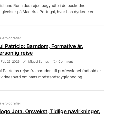
Cristiano
istiano Ronaldos rejse begyndte i de beskedne
Ronaldo:
Tidligt
givelser på Madeira, Portugal, hvor han dyrkede en
Liv,
Familiebaggrund,
Personlige
Kampe
illerbiografier
ui Patrício: Barndom, Formative år,
ersonlig rejse
On
Feb 25, 2026
Miguel Santos
Comment
Rui
i Patrícios rejse fra barndom til professionel fodbold er
Patrício:
Barndom,
 vidnesbyrd om hans modstandsdygtighed og
Formative
År,
Personlig
Rejse
illerbiografier
iogo Jota: Opvækst, Tidlige påvirkninger,