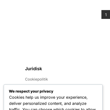
Pa
1
Juridisk
Cookiepolitik
Vores historie
We respect your privacy
Cookies help us improve your experience,
Fortrolighedspolitik
deliver personalized content, and analyze
Kom i kontakt
traffic. You can choose which cookies to allow