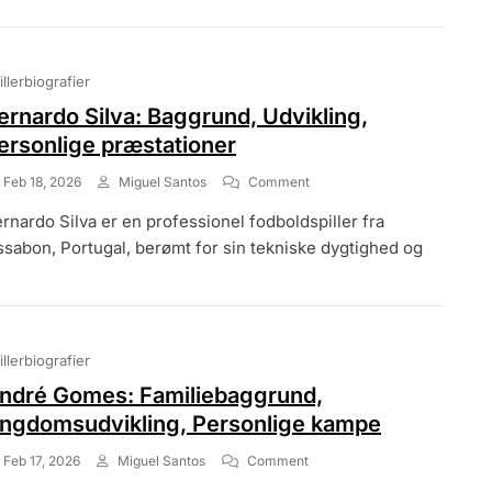
Karriere,
Personlige
Historier
illerbiografier
ernardo Silva: Baggrund, Udvikling,
ersonlige præstationer
On
Feb 18, 2026
Miguel Santos
Comment
Bernardo
rnardo Silva er en professionel fodboldspiller fra
Silva:
Baggrund,
ssabon, Portugal, berømt for sin tekniske dygtighed og
Udvikling,
Personlige
Præstationer
illerbiografier
ndré Gomes: Familiebaggrund,
ngdomsudvikling, Personlige kampe
On
Feb 17, 2026
Miguel Santos
Comment
André