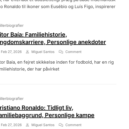
o Ronaldo til ikoner som Eusébio og Luís Figo, inspirerer
illerbiografier
itor Baía: Familiehistorie,
ngdomskarriere, Personlige anekdoter
On
Feb 27, 2026
Miguel Santos
Comment
Vitor
tor Baía, en fejret skikkelse inden for fodbold, har en rig
Baía:
Familiehistorie,
miliehistorie, der har påvirket
Ungdomskarriere,
Personlige
Anekdoter
illerbiografier
ristiano Ronaldo: Tidligt liv,
amiliebaggrund, Personlige kampe
On
Feb 27, 2026
Miguel Santos
Comment