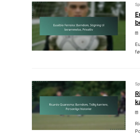
Sp
E
b
Eu
fø
Sp
R
k
Ri
Po