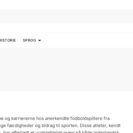
HISTORIE
SPROG
ivene og karriererne hos anerkendte fodboldspillere fra
 færdigheder og bidrag til sporten. Disse atleter, kendt
s, har efterladt et uudsletteligt præg på både indenlandsk