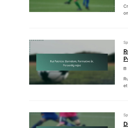
Cr
om
Sp
R
P
Ru
et
Sp
D