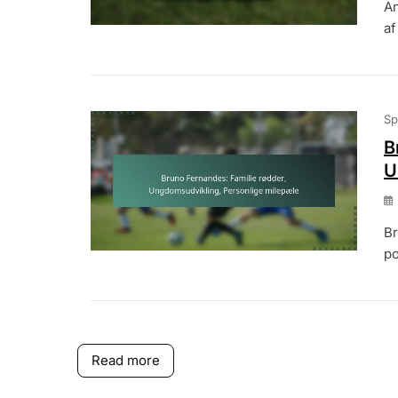
An
af
Sp
B
U
Br
po
Read more