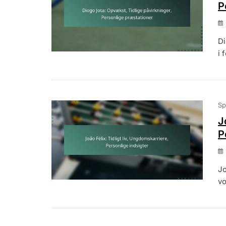
P
Di
i 
Sp
J
P
Jo
vo