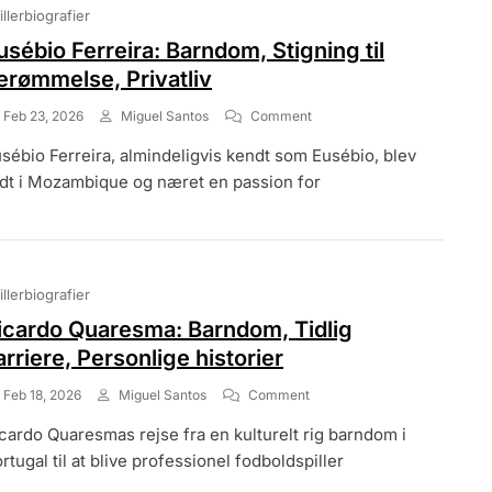
illerbiografier
usébio Ferreira: Barndom, Stigning til
erømmelse, Privatliv
On
Feb 23, 2026
Miguel Santos
Comment
Eusébio
sébio Ferreira, almindeligvis kendt som Eusébio, blev
Ferreira:
Barndom,
dt i Mozambique og næret en passion for
Stigning
Til
Berømmelse,
Privatliv
illerbiografier
icardo Quaresma: Barndom, Tidlig
arriere, Personlige historier
On
Feb 18, 2026
Miguel Santos
Comment
Ricardo
cardo Quaresmas rejse fra en kulturelt rig barndom i
Quaresma:
Barndom,
rtugal til at blive professionel fodboldspiller
Tidlig