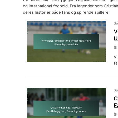
og international fodbold. Fra legender som Cristian
deres historier både fans og spirende spillere.
Sp
V
U
Vi
fa
Sp
C
F