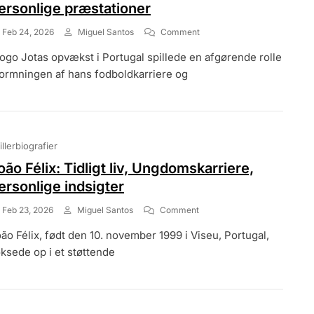
ersonlige præstationer
On
Feb 24, 2026
Miguel Santos
Comment
Diogo
ogo Jotas opvækst i Portugal spillede en afgørende rolle
Jota:
Opvækst,
formningen af hans fodboldkarriere og
Tidlige
Påvirkninger,
Personlige
Præstationer
illerbiografier
oão Félix: Tidligt liv, Ungdomskarriere,
ersonlige indsigter
On
Feb 23, 2026
Miguel Santos
Comment
João
ão Félix, født den 10. november 1999 i Viseu, Portugal,
Félix:
Tidligt
ksede op i et støttende
Liv,
Ungdomskarriere,
Personlige
Indsigter