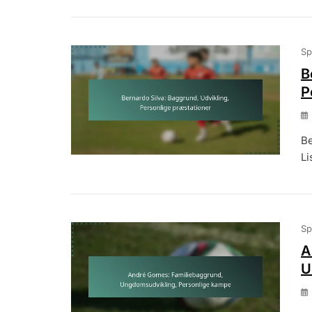
Sp
B
P
Be
Li
Sp
A
U