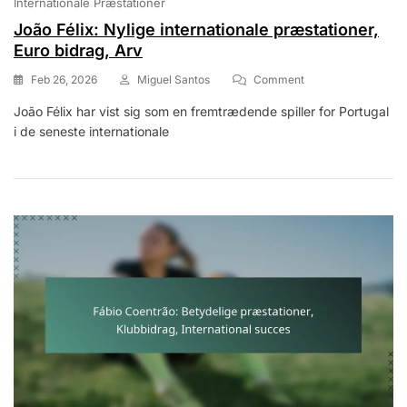
Internationale Præstationer
João Félix: Nylige internationale præstationer,
Euro bidrag, Arv
On
Feb 26, 2026
Miguel Santos
Comment
João
João Félix har vist sig som en fremtrædende spiller for Portugal
Félix:
i de seneste internationale
Nylige
Internationale
Præstationer,
Euro
Bidrag,
Arv