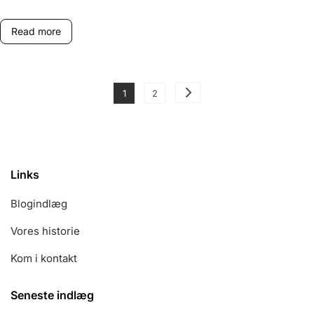
Karriere
Højdepunkter
Read more
Posts
Page
Page
1
2
pagination
Links
Blogindlæg
Vores historie
Kom i kontakt
Seneste indlæg