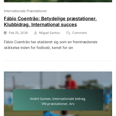
Internationale Præstationer
Fábio Coentrão: Betydelige præstationer,
Klubbidrag, International succes
On
Feb 25, 2026
Miguel Santos
Comment
Fábio
Fábio Coentrão har etableret sig som en fremtrædende
Coentrão:
skikkelse inden for fodbold, kendt for sin
Betydelige
Præstationer,
Klubbidrag,
International
Succes