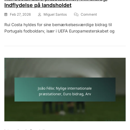
Indflydelse på landsholdet
On
Feb 27, 2026
Miguel Santos
Comment
Rui
Rui Costa hyldes for sine bemærkelsesværdige bidrag til
Costa:
Portugals fodboldarv, især i UEFA Europamesterskabet og
Euro
Præstationer,
VM
Bidrag,
Indflydelse
På
Landsholdet