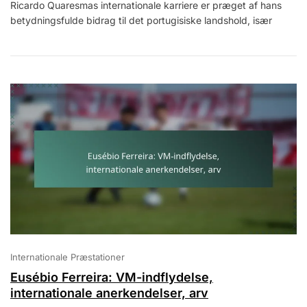
Ricardo Quaresmas internationale karriere er præget af hans
Quaresma:
betydningsfulde bidrag til det portugisiske landshold, især
Internationale
Højdepunkter,
Euro
Bidrag,
Arv
Internationale Præstationer
Eusébio Ferreira: VM-indflydelse,
internationale anerkendelser, arv