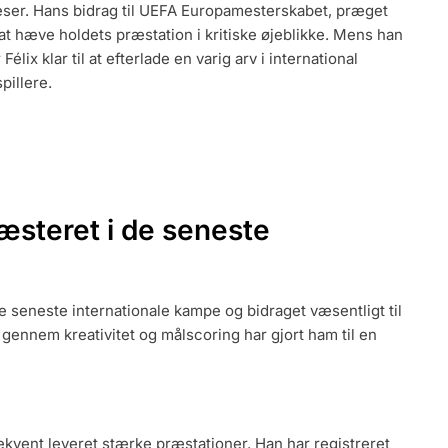
ceser. Hans bidrag til UEFA Europamesterskabet, præget
NALE
ER,
at hæve holdets præstation i kritiske øjeblikke. Mens han
élix klar til at efterlade en varig arv i international
pillere.
æsteret i de seneste
 seneste internationale kampe og bidraget væsentligt til
t gennem kreativitet og målscoring har gjort ham til en
kvent leveret stærke præstationer. Han har registreret