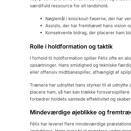
værdifuld ressource for sit landshold.
Nøglemål i knockout-faserne, der har ve
Assists, der har fremhævet hans vision 
Konsekvente bidrag, der placerer ham bla
Rolle i holdformation og taktik
I forhold til holdformation spiller Félix ofte en als
opsætninger. Hans smidighed og tekniske færdigh
eller offensiv midtbanespiller, afhængigt af spilp
Trænere har udnyttet hans styrker til at udnytt
placere ham, så han kan trække forsvarsspillere 
forbedrer holdets samlede effektivitet og skaber p
Mindeværdige øjeblikke og fremtræ
Félix har leveret flere mindeværdige præstationer,
analytikere. Hans evne til at præstere under pres