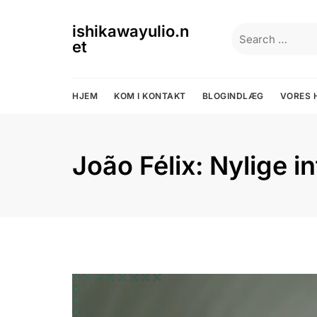
Skip
to
ishikawayulio.n
Search
content
et
for:
HJEM
KOM I KONTAKT
BLOGINDLÆG
VORES 
João Félix: Nylige i