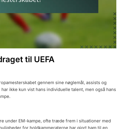
draget til UEFA
Europamesterskabet gennem sine nøglemål, assists og
 har ikke kun vist hans individuelle talent, men også hans
kampe.
tere under EM-kampe, ofte træde frem i situationer med
 muligheder for holdkammeraterne har gjort ham til en