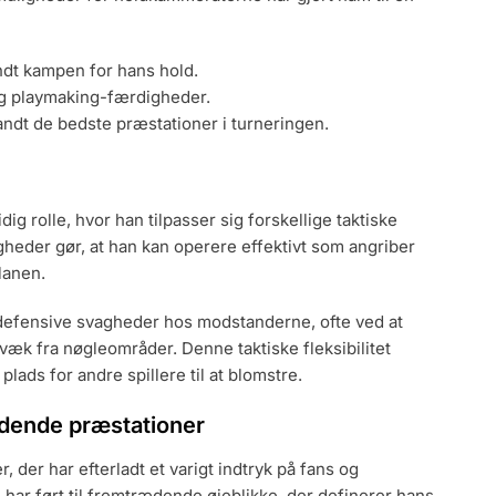
ndt kampen for hans hold.
og playmaking-færdigheder.
ndt de bedste præstationer i turneringen.
idig rolle, hvor han tilpasser sig forskellige taktiske
eder gør, at han kan operere effektivt som angriber
lanen.
e defensive svagheder hos modstanderne, ofte ved at
væk fra nøgleområder. Denne taktiske fleksibilitet
lads for andre spillere til at blomstre.
dende præstationer
 der har efterladt et varigt indtryk på fans og
 har ført til fremtrædende øjeblikke, der definerer hans