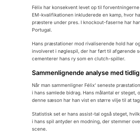
Félix har konsekvent levet op til forventningern
EM-kvalifikationen inkluderede en kamp, hvor han
præstere under pres. I knockout-faserne har hans
Portugal.
Hans præstationer mod rivaliserende hold har 
involveret i nøglespil, der har ført til afgørende 
cementerer hans ry som en clutch-spiller.
Sammenlignende analyse med tidli
Når man sammenligner Félix’ seneste præstation
i hans samlede bidrag. Hans målantal er steget, o
denne sæson har han vist en større vilje til at t
Statistisk set er hans assist-tal også steget, hv
i hans spil antyder en modning, der stemmer ove
scene.