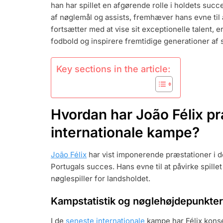
han har spillet en afgørende rolle i holdets suc
INTERNATIO
PRÆSTATION
af nøglemål og assists, fremhæver hans evne til 
EURO
fortsætter med at vise sit exceptionelle talent, er F
BIDRAG,
fodbold og inspirere fremtidige generationer af s
ARV
Key sections in the article:
Hvordan har João Félix pr
internationale kampe?
João Félix
har vist imponerende præstationer i de
Portugals succes. Hans evne til at påvirke spille
nøglespiller for landsholdet.
Kampstatistik og nøglehøjdepunkter
I de
seneste internationale
kampe har Félix konse