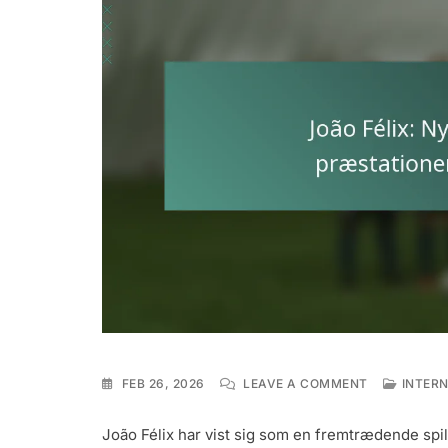
ON
FEB 26, 2026
LEAVE A COMMENT
INTER
JOÃO
FÉLIX:
João Félix har vist sig som en fremtrædende spil
NYLIGE