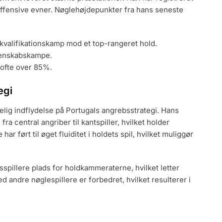
 offensive evner. Nøglehøjdepunkter fra hans seneste
-kvalifikationskamp mod et top-rangeret hold.
i venskabskampe.
 ofte over 85%.
egi
delig indflydelse på Portugals angrebsstrategi. Hans
 fra central angriber til kantspiller, hvilket holder
 ført til øget fluiditet i holdets spil, hvilket muliggør
rsspillere plads for holdkammeraterne, hvilket letter
andre nøglespillere er forbedret, hvilket resulterer i