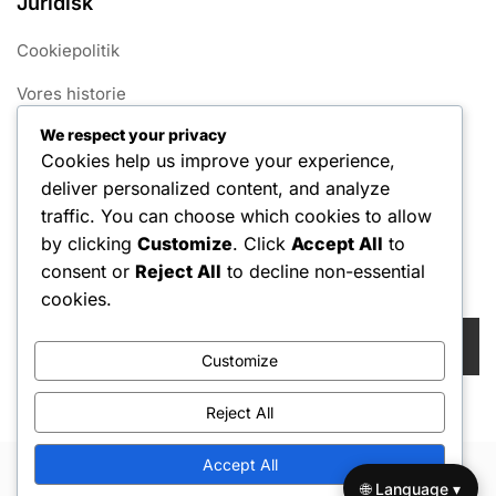
Juridisk
Cookiepolitik
Vores historie
We respect your privacy
Fortrolighedspolitik
Cookies help us improve your experience,
Kom i kontakt
deliver personalized content, and analyze
traffic. You can choose which cookies to allow
Servicevilkår
by clicking
Customize
. Click
Accept All
to
consent or
Reject All
to decline non-essential
Søg
cookies.
Search
for:
Customize
Reject All
Accept All
Copyright © 2026 Hello Shoppable. Powered by
WordPress
🌐 Language ▾